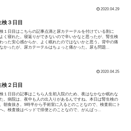
2020.04.29
生検３日目
検１日目はこちらの記事点滴と尿カテーテルを付けている割に
よく寝れた。寝返りができないので辛いかなと思ったが、腎生検
わった安心感からか、よく眠れたのではないかと思う。背中の痛
なかったが、尿カテーテルはちょっと痛かった。尿も問題...
2020.04.25
生検２日目
検１日目の記事はこちら人生初入院のため、夜はなかなか眠れな
た。病院は、夜中も人の出入りがあるんですね。本日は腎生検の
、朝食抜き。9時半から手術室に入るとのことなので、検査前にト
へ。検査後はベッドで排便とのことなので、がんばっ...