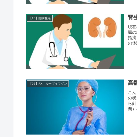
腎
【10】闘病生活
現在
臓の
指摘
の体
高
【07】FX・ループイフダン
こん
の状
ら針
間）