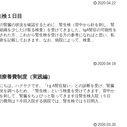
2020.04.22
生検１日目
の腎臓の状況を確認するために、腎生検（背中から針を刺し、腎
組織を少しだけ取る検査）を受けてきました。IgA腎症の可能性を
された方、これから腎生検を受ける方の参考になればと思い、私
験を記載しておきます。なお、病院によって、検査...
2020.04.19
額療養費制度（実践編）
にちは。ハクヤクです。「IｇA腎症疑い」との診断を受け、腎臓
況を調べるため、「腎生検」という検査を受けてきます。背中か
を刺して、腎臓をちょびっと取ってきます泣腎生検入院（５日
の費用は？今回入院する病院では、腎生検では５日間入...
2020.03.20