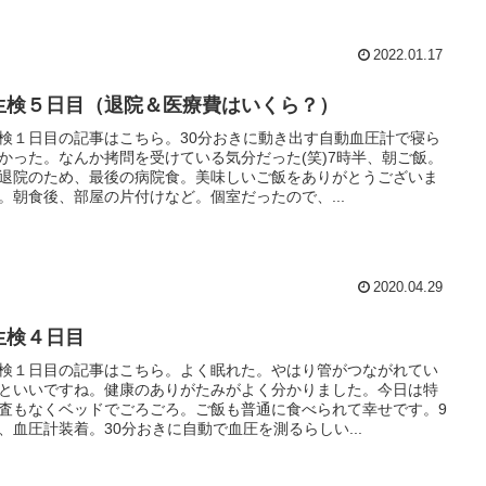
2022.01.17
生検５日目（退院＆医療費はいくら？）
検１日目の記事はこちら。30分おきに動き出す自動血圧計で寝ら
かった。なんか拷問を受けている気分だった(笑)7時半、朝ご飯。
退院のため、最後の病院食。美味しいご飯をありがとうございま
。朝食後、部屋の片付けなど。個室だったので、...
2020.04.29
生検４日目
検１日目の記事はこちら。よく眠れた。やはり管がつながれてい
といいですね。健康のありがたみがよく分かりました。今日は特
査もなくベッドでごろごろ。ご飯も普通に食べられて幸せです。9
、血圧計装着。30分おきに自動で血圧を測るらしい...