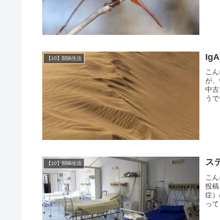
I
【10】闘病生活
こん
が、
中古
うで
ス
【10】闘病生活
こん
投稿
症）
って