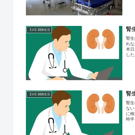
腎
【10】闘病生活
腎生
れな
本日
した
腎
【10】闘病生活
腎生
ない
に検
時半