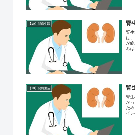
腎
【10】闘病生活
腎生
は、
が終
みは
腎
【10】闘病生活
腎生
かっ
ため
イレ