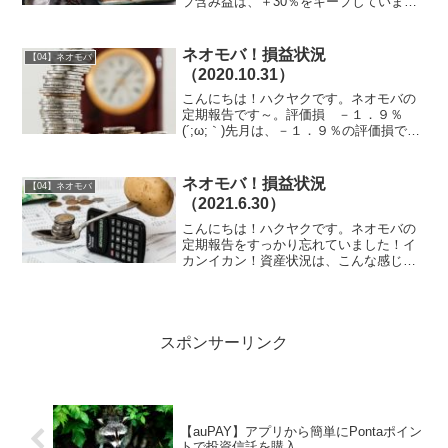
プ含み益は、＋30％をキープしていま
す。優秀優秀♪2022年は、株式相場には向
かい風なので、急がずコツコツと積み立
てしていきたいと思います。ながらく含
ネオモバ！損益状況
【04】ネオモバ
み損であった【4...
（2020.10.31）
こんにちは！ハクヤクです。ネオモバの
定期報告です～。評価損 －１．９％
(´;ω;｀)先月は、－１．９％の評価損でし
た。決算が発表されて、各社とも影響の
大小はありますが、コロナの影響が出て
いるようです。メイン１０社サブで購入
ネオモバ！損益状況
【04】ネオモバ
していたＮＴＴド...
（2021.6.30）
こんにちは！ハクヤクです。ネオモバの
定期報告をすっかり忘れていました！イ
カンイカン！資産状況は、こんな感じで
す↓含み益１９％！！今月もやったー！っ
て感じです！まぁ、ネオモバでは配当金
狙いで投資しているので、一喜一憂して
も仕方ないのですけどね...
スポンサーリンク
【auPAY】アプリから簡単にPontaポイン
トで投資信託を購入