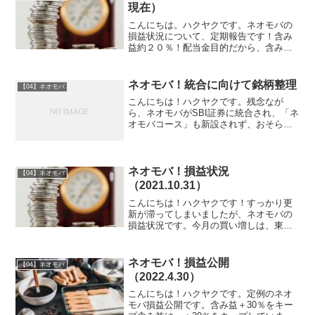
現在）
こんにちは。ハクヤクです。ネオモバの
損益状況について、定期報告です！含み
益約２０％！配当金目的だから、含み益
関係ないもんねーと言いつつ、やはり含
み益があるのは嬉しいものです。コロナ
が一向に収まらず、菅首相が突然辞める
ネオモバ！統合に向けて銘柄整理
【04】ネオモバ
など、波乱含みですが、安...
こんにちは！ハクヤクです。残念なが
ら、ネオモバがSBI証券に統合され、「ネ
オモバコース」も新設されず、おそらく
「S株」に統合されます。「S株」は、購
入手数料は無料ですが、売却手数料が割
高なので、売却するものはネオモバのう
ちに売却しようかなと...
ネオモバ！損益状況
【04】ネオモバ
（2021.10.31）
こんにちは！ハクヤクです！すっかり更
新が滞ってしまいましたが、ネオモバの
損益状況です。今月の買い増しは、東京
ガス（9531）1株だけでした～。お金ない
～(笑)さらに、今月は配当金がありません
でした～。さみしい。含み益は、依然と
ネオモバ！損益公開
【04】ネオモバ
してキープして...
（2022.4.30）
こんにちは！ハクヤクです。定例のネオ
モバ損益公開です。含み益＋30％をキー