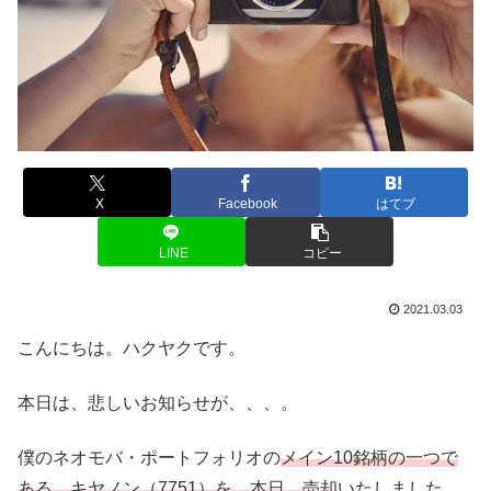
X
Facebook
はてブ
LINE
コピー
2021.03.03
こんにちは。ハクヤクです。
本日は、悲しいお知らせが、、、。
僕のネオモバ・ポートフォリオの
メイン10銘柄の一つで
ある、キヤノン（7751）を、本日、売却
いたしました。