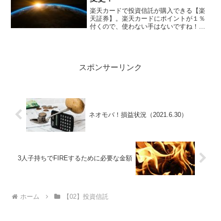
楽天カードで投資信託が購入できる【楽
天証券】。楽天カードにポイントが１％
付くので、使わない手はないですね！い
ろいろ考えて、ポートフォリオを作った
のですが、今般、見直しを行いました！
Slim全世界株式（除く日本）オンリーに
変更！変更前は、株式...
スポンサーリンク
ネオモバ！損益状況（2021.6.30）
3人子持ちでFIREするために必要な金額
ホーム
【02】投資信託