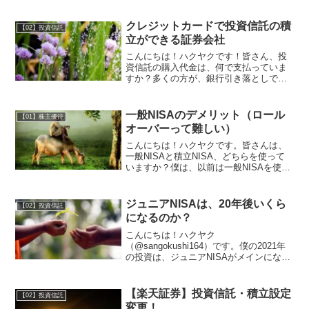
にはマネックス証券でのクレカ払いが始
まります。実は、楽天より先にクレカ払
いを始めた証券会社が...
クレジットカードで投資信託の積
【02】投資信託
立ができる証券会社
こんにちは！ハクヤクです！皆さん、投
資信託の購入代金は、何で支払っていま
すか？多くの方が、銀行引き落としでは
ないかなと思います。あとは、楽天証券
の楽天カード払いが有名ですよね！僕も
楽天カードで積立NISAを月33,333円購入
一般NISAのデメリット（ロール
【01】株主優待
しています。ク...
オーバーって難しい）
こんにちは！ハクヤクです。皆さんは、
一般NISAと積立NISA、どちらを使って
いますか？僕は、以前は一般NISAを使っ
ていたのですが、今年から積立NISAに切
り替えました。ちなみに、一般NISAを使
った後でも、積立NISAが使えます！詳し
ジュニアNISAは、20年後いくら
【02】投資信託
く...
になるのか？
こんにちは！ハクヤク
（@sangokushi164）です。僕の2021年
の投資は、ジュニアNISAがメインになり
そうです。詳細はこちら→ 2021年 ジュ
ニアNISA計画240万円（80万円×3人分）
をジュニアNISAに投資予定ですので、
【楽天証券】投資信託・積立設定
【02】投資信託
そ...
変更！