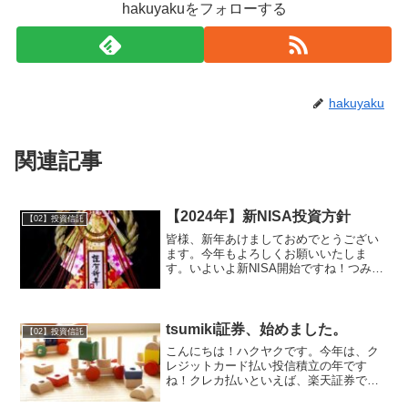
hakuyakuをフォローする
hakuyaku
関連記事
【2024年】新NISA投資方針
【02】投資信託
皆様、新年あけましておめでとうござい
ます。今年もよろしくお願いいたしま
す。いよいよ新NISA開始ですね！つみた
て投資枠で年１２０万円成長投資枠で年
２４０万円合計年３６０万円総額１８０
０万円のありがたい枠を使って、FIRE目
指しましょう！我が...
tsumiki証券、始めました。
【02】投資信託
こんにちは！ハクヤクです。今年は、ク
レジットカード払い投信積立の年です
ね！クレカ払いといえば、楽天証券でし
たが、6月30日からSBI証券で、また、冬