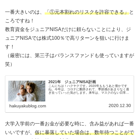
一番大きいのは、
「①元本割れのリスクを許容できる」
と
ころですね！
教育資金をジュニアNISAだけに頼らないことにより、ジ
ュニアNISAでは株式100％で高リターンを狙いに行けま
す！
（厳密には、第三子はバランスファンドも使っていますが
笑）
2021年 ジュニアNISA計画
こんにちは！ハクヤクです。2020年ももうあと僅かです
ね。今年は、コロナに翻弄されて、季節感があまりなく過
ぎ去っていった気がします。来年は、マスクのない日常に
戻れるといいですね。80万円×3人分＝240万円！我が家に
は、子供が3人います。そ...
2020.12.30
hakuyakublog.com
大学入学前の一番お金が必要な時に、含み益があれば一番
いいですが、
仮に暴落していた場合は、数年待つこと
が
で