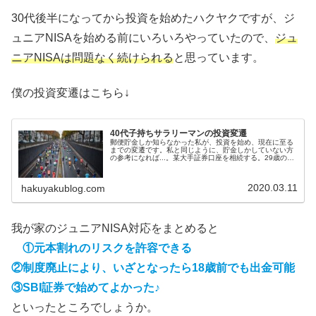
30代後半になってから投資を始めたハクヤクですが、ジ
ュニアNISAを始める前にいろいろやっていたので、
ジュ
ニアNISAは問題なく続けられる
と思っています。
僕の投資変遷はこちら↓
40代子持ちサラリーマンの投資変遷
郵便貯金しか知らなかった私が、投資を始め、現在に至る
までの変遷です。私と同じように、貯金しかしていない方
の参考になれば...。某大手証券口座を相続する。29歳の
時、父が亡くなり、父が持っていた某大手証券の口座を相
続しました。父は、退職金を元...
2020.03.11
hakuyakublog.com
我が家のジュニアNISA対応をまとめると
①元本割れのリスクを許容できる
②制度廃止により、いざとなったら18歳前でも出金可能
③SBI証券で始めてよかった♪
といったところでしょうか。