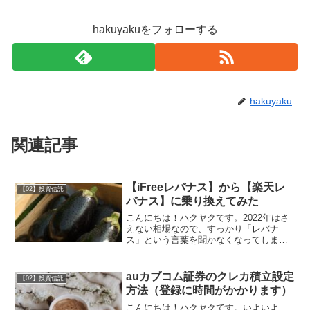
hakuyakuをフォローする
hakuyaku
関連記事
【iFreeレバナス】から【楽天レ
【02】投資信託
バナス】に乗り換えてみた
こんにちは！ハクヤクです。2022年はさ
えない相場なので、すっかり「レバナ
ス」という言葉を聞かなくなってしまい
ました。でも、下落している今こそ買い
場な気もしますので、こっそり積み立て
ています。「レバナス」とは？「レバナ
auカブコム証券のクレカ積立設定
【02】投資信託
ス」とは、NASDAQ...
方法（登録に時間がかかります）
こんにちは！ハクヤクです。いよいよ