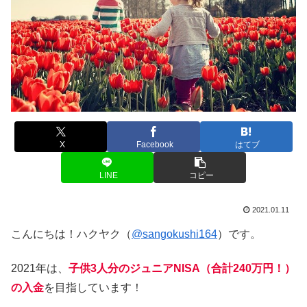
X
Facebook
はてブ
LINE
コピー
2021.01.11
こんにちは！ハクヤク（
@sangokushi164
）です。
2021年は、
子供3人分のジュニアNISA（合計240万円！）
の入金
を目指しています！