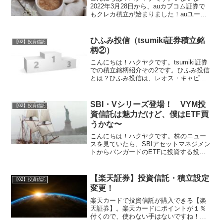
2022年3月28日から、auカブコム証券で
もクレカ積立が始まりました！auユーザ
ーは５％還元、UQユーザーは３％還元の
チャンスです！詳しくはこちら→【2022
年春】クレカ積立まとめ（auカブコム証
ひふみ投信（tsumiki証券積立銘
【02】投資信託
券が参入...
柄②）
こんにちは！ハクヤクです。tsumiki証券
での積立銘柄紹介その2です。ひふみ投信
とは？ひふみ投信は、レオス・キャピタ
ルワークスという日本の投資会社が運用
しているアクティブ型の投資信託です。
代表の藤野さんが、様々なメディアに出
SBI・Vシリーズ登場！ VYM投
【02】投資信託
演されているの...
資信託は魅力だけど、僕はETF買
うかな〜
こんにちは！ハクヤクです。株のニュー
スを見ていたら、SBIアセットマネジメン
トからバンガードのETFに投資する投資
信託がシリーズ化されるという記事を発
見しました！SBI・Vシリーズ〜3つの投
資信託2021年6月15日に、SBIアセットマ
【楽天証券】投資信託・積立設定
【02】投資信託
ネジ...
変更！
楽天カードで投資信託が購入できる【楽
天証券】。楽天カードにポイントが１％
付くので、使わない手はないですね！い