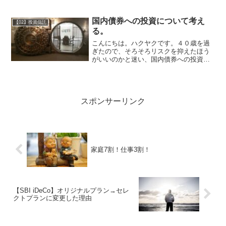
ろいろ考えて、ポートフォリオを作った
のですが、今般、見直しを行いました！
Slim全世界株式（除く日本）オンリーに
国内債券への投資について考え
【02】投資信託
変更！変更前は、株式...
る。
こんにちは。ハクヤクです。４０歳を過
ぎたので、そろそろリスクを抑えたほう
がいいのかと迷い、国内債券への投資に
ついて考えてみました。【結論】ネット
銀行の定期預金や楽天銀行のマネーブリ
ッジを活用する。以下の理由から、国内
債券への投資はやめます。...
スポンサーリンク
家庭7割！仕事3割！
【SBI iDeCo】オリジナルプラン→セレ
クトプランに変更した理由