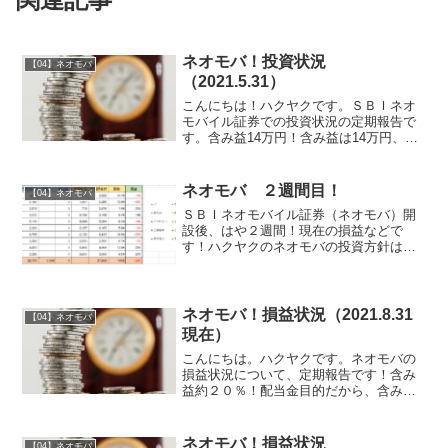
ネオモバ！投資状況
【04】ネオモバ
（2021.5.31）
こんにちは！ハクヤクです。ＳＢＩネオ
モバイル証券での投資状況の定期報告で
す。含み益14万円！含み益は14万円、割
合だとプラス18.4％と高水準を維持して
います。株価は少し調整が入りました
が、コロナショック後に購入した銘柄が
ネオモバ ２週間目！
【04】ネオモバ
多いので、含み益を...
ＳＢＩネオモバイル証券（ネオモバ）開
設後、はや２週間！現在の損益などで
す！ハクヤクのネオモバの投資方針はこ
ちら↓2020.4.3現在の損益状況ずばり、２
４５円の赤字です(笑)投資額：38,151
円 評価額：37,906円買ってから1週間
く...
ネオモバ！損益状況（2021.8.31
【04】ネオモバ
現在）
こんにちは。ハクヤクです。ネオモバの
損益状況について、定期報告です！含み
益約２０％！配当金目的だから、含み益
関係ないもんねーと言いつつ、やはり含
み益があるのは嬉しいものです。コロナ
が一向に収まらず、菅首相が突然辞める
ネオモバ！損益状況
【04】ネオモバ