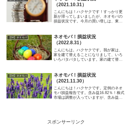
など、波乱含みですが、安...
（2021.10.31）
こんにちは！ハクヤクです！すっかり更
新が滞ってしまいましたが、ネオモバの
損益状況です。今月の買い増しは、東京
ガス（9531）1株だけでした～。お金ない
～(笑)さらに、今月は配当金がありません
でした～。さみしい。含み益は、依然と
ネオモバ！損益状況
【04】ネオモバ
してキープして...
（2022.8.31）
こんにちは。ハクヤクです。我が家は、
家を建て替えることになりまして、いろ
いろバタバタしています。家の建て替え
って、大変ですね～さて、遅くなりまし
たが、ネオモバ定期報告です。含み益３
６％！含み益は、相変わらず高水準をキ
ネオモバ！損益状況
【04】ネオモバ
ープしています。配当金再...
（2021.11.30）
こんにちは！ハクヤクです。定例のネオ
モバ損益報告です。含み益16.82％！株式
市場は調整が入っていますが、含み益は
二桁をキープしています。このままキー
プしてほしいですねー。武田薬品がだい
ぶ足を引っ張っていますね。医薬品がん
ばってほしいもので...
スポンサーリンク