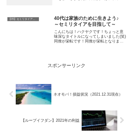
とおりです。株式：８０００万円（全世
界株式中心）国債：３０００万円（個人
向け国債）預金：３０００万円（うち１
５００万円は早期退職...
40代は家族のために生きよう♪
【05】セミリタイア・ＦＩＲＥ
～セミリタイアを目指して～
こんにちは！ハクヤクです！ちょっと意
味深なタイトルになってしまいました(笑)
同僚が栄転です！同僚が栄転となりまし
た！異動先は、なんと私が元いた部署で
す。いわゆる「エリートコース」なので
すが（自分で言うな(笑)）、それはそれは
残業が多い部署で...
スポンサーリンク
ネオモバ！損益状況（2021.12.31現在）
【ループイフダン】2021年の利益