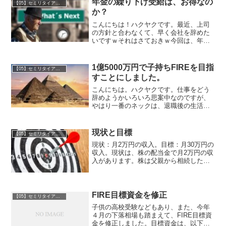
年金の繰り下げ受給は、お得なの
【05】セミリタイア・ＦＩＲＥ
す。今日、ある部署の...
か？
こんにちは！ハクヤクです。最近、上司
の方針と合わなくて、早く会社を辞めた
いですｗそれはさておきｗ今回は、年金
の繰り下げ受給について考えてみまし
た。「繰り下げ受給」とは？年金の「繰
り下げ受給」とは、年金の受給開始年齢
1億5000万円で子持ちFIREを目指
【05】セミリタイア・ＦＩＲＥ
を後ろ倒しすることです。通...
すことにしました。
こんにちは。ハクヤクです。仕事をどう
辞めようかいろいろ思案中なのですが、
やはり一番のネックは、退職後の生活費
ですよね。独身や子供なし夫婦であれ
ば、それほど悩まないかもしれません
が、子供が3人いるとなると、難しいとい
現状と目標
【05】セミリタイア・ＦＩＲＥ
うか不可能とすら思えてきま...
現状：月2万円の収入。目標：月30万円の
収入。現状は、株の配当金で月2万円の収
入があります。株は父親から相続したも
のに、自分でNISAを始めて追加していき
ました。相続した株は、300万円。NISA
は、毎年上限まで投資していきました。
当初は年...
FIRE目標資金を修正
【05】セミリタイア・ＦＩＲＥ
子供の高校受験などもあり、また、今年
４月の下落相場も踏まえて、FIRE目標資
金を修正しました。目標資金は、以下の