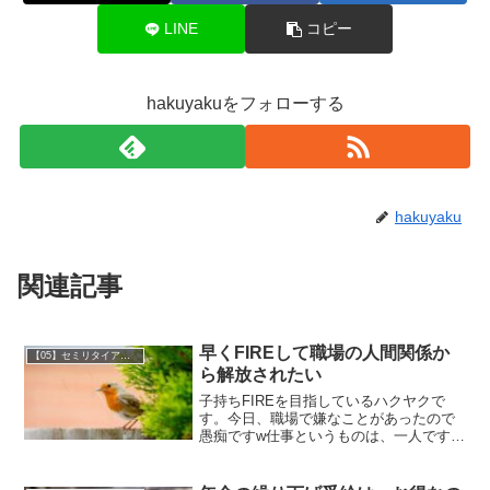
LINE
コピー
hakuyakuをフォローする
hakuyaku
関連記事
早くFIREして職場の人間関係か
【05】セミリタイア・ＦＩＲＥ
ら解放されたい
子持ちFIREを目指しているハクヤクで
す。今日、職場で嫌なことがあったので
愚痴ですw仕事というものは、一人でする
ものではありません。同じ部署の同僚、
上司、他の部署や取引先との密接な連携
が、良い成果を生むものだと思っていま