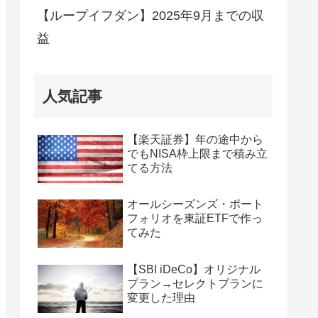
【ループイフダン】2025年9月までの収
益
人気記事
【楽天証券】年の途中から
でもNISA枠上限まで積み立
てる方法
オールシーズンズ・ポート
フォリオを東証ETFで作っ
てみた
【SBI iDeCo】オリジナル
プラン→セレクトプランに
変更した理由