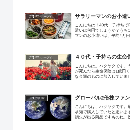
サラリーマンのお小遣
【07】FX・ループイフダン
こんにちは！40代・子持ちで
遣いは何円でしょうか？うち
マンのお小遣いは、平均4万円
４０代・子持ちの生命
【07】FX・ループイフダン
こんにちは。ハクヤクです。
が死んだら生命保険は1億円
な金額のものに加入していまし
グローバル2倍株ファ
【02】投資信託
こんにちは、ハクヤクです。
承知で購入していたと思いま
損失が出る商品ですものね。投