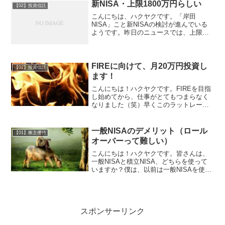
年春】クレカ積立まとめ（auカブコム証
新NISA・上限1800万円らしい
【02】投資信託
券が参入...
こんにちは、ハクヤクです。「岸田
NISA」こと新NISAの検討が進んでいる
ようです。昨日のニュースでは、上限
1500万円だったのに、一夜明けたら1800
万円になってました。ほんとテキトーで
すね(笑)個人的には、3000万円くらいの
上限のほう...
FIREに向けて、月20万円投資し
【02】投資信託
ます！
こんにちは！ハクヤクです。FIREを目指
し始めてから、仕事がとてもつまらなく
なりました（笑）早くこのラットレース
から抜け出したい！FIREのためにやって
いること節約まずは、節約です。節約
は、ノーリスクでリターンを得られる、
一般NISAのデメリット（ロール
【01】株主優待
最高の投資だと思っ...
オーバーって難しい）
こんにちは！ハクヤクです。皆さんは、
一般NISAと積立NISA、どちらを使って
いますか？僕は、以前は一般NISAを使っ
ていたのですが、今年から積立NISAに切
り替えました。ちなみに、一般NISAを使
った後でも、積立NISAが使えます！詳し
く...
スポンサーリンク