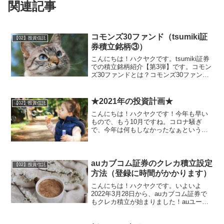
関連記事
コモンズ30ファンド（tsumiki証
【02】投資信託
券積立銘柄③）
こんにちは！ハクヤクです。tsumiki証券
での積立銘柄紹介【第3弾】です。コモン
ズ30ファンドとは？コモンズ30ファンド
とは、コモンズ投信が運用するアクティ
ブファンドです。コンセプトは、「30
年」「30社」「対話」。「30年」という
★2021年の投資計画★
【02】投資信託
長期目...
こんにちは！ハクヤクです！今年も早い
もので、もう10月ですね。コロナ騒ぎ
で、今年は何もしなかったなぁというの
が実感です。来年は、普通に外出できる
日が来るといいですねぇ。ということ
で、来年の投資計画を考えてみます！ジ
ュニアNISA×３人分！う...
auカブコム証券のクレカ積立設定
【02】投資信託
方法（登録に時間がかかります）
こんにちは！ハクヤクです。いよいよ
2022年3月28日から、auカブコム証券で
もクレカ積立が始まりました！auユーザ
ーは５％還元、UQユーザーは３％還元の
チャンスです！詳しくはこちら→【2022